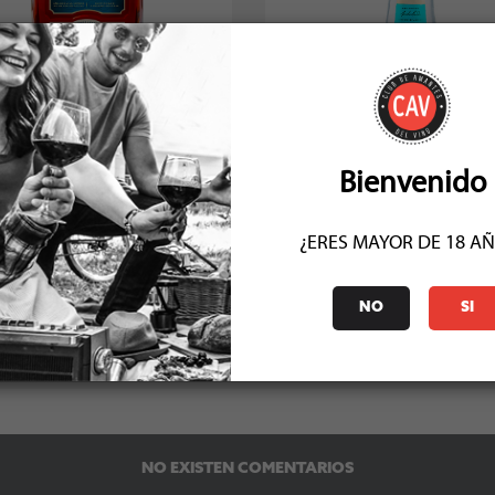
lor De Caña 12 Años Centenario
Viñas De Oro Destilado De
750cc
Acholado
Socio: $25.731
Socio: $22.293
Normal: $28.590
Normal: $24.770
Stock: 6
Stock: 10
Bienvenido
¿ERES MAYOR DE 18 A
NO
SI
COMENTARIOS (0)
NO EXISTEN COMENTARIOS