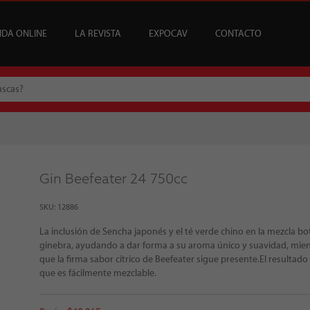
NDA ONLINE
LA REVISTA
EXPOCAV
CONTACTO
CATA
USCRIPCIONES
ENEFICIOS
VINOS
ARTÍCULOS
VINOS DEL MES
SUSCRIPCIONES ÍCONOS
BAR CAV
EDICIONES
EVENTOS
BAJOS Y SIN ALCOHOL
SOMMELIER
REGALAR SUSCRIPCI
MESA DE CATA
Gin Beefeater 24 750cc
SKU: 12886
La inclusión de Sencha japonés y el té verde chino en la mezcla bo
ginebra, ayudando a dar forma a su aroma único y suavidad, mien
que la firma sabor cítrico de Beefeater sigue presente.El resultad
que es fácilmente mezclable.