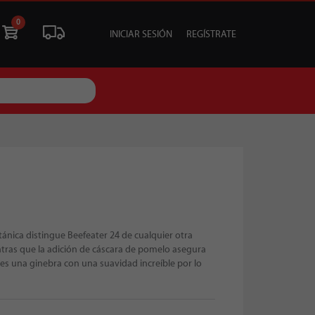
0
INICIAR SESIÓN
REGÍSTRATE
ÓN
LIQUIDACIÓN
SOCIALES
TU EVENTO
tánica distingue Beefeater 24 de cualquier otra
tras que la adición de cáscara de pomelo asegura
o es una ginebra con una suavidad increíble por lo