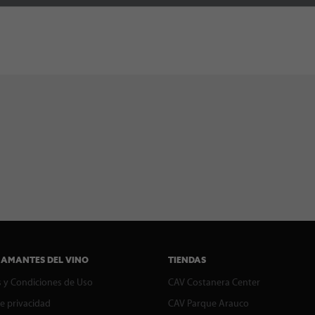
 AMANTES DEL VINO
TIENDAS
 y Condiciones de Uso
CAV Costanera Center
de privacidad
CAV Parque Arauco