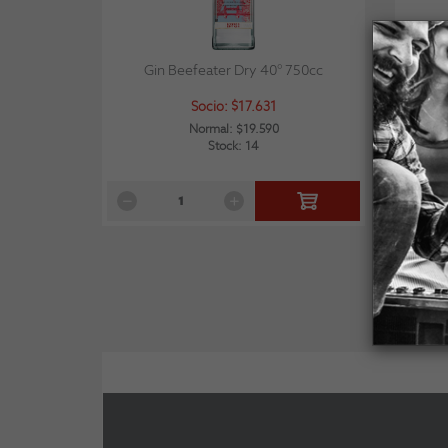
Gin Beefeater Dry 40° 750cc
Ron F
Socio: $17.631
Normal: $19.590
Stock: 14