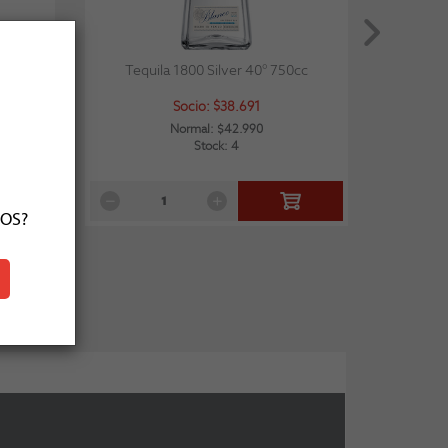
 Uva
Tequila 1800 Silver 40° 750cc
Socio: $38.691
Normal: $42.990
Stock: 4
ÑOS?