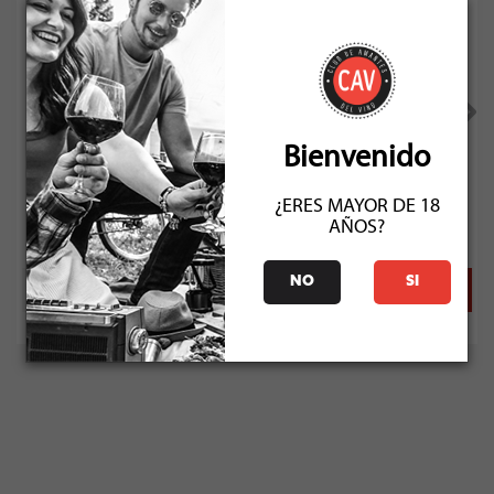
Jack Daniels Old Nº 7 Tennessee 750cc Whiskey
Bienvenido
Socio: $27.891
¿ERES MAYOR DE 18
Normal: $30.990
AÑOS?
Stock: 12
NO
SI