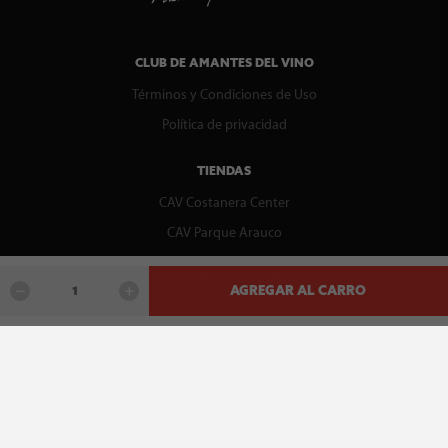
CLUB DE AMANTES DEL VINO
Términos y Condiciones de Uso
Política de privacidad
TIENDAS
CAV Costanera Center
CAV Parque Arauco
CENTRO DE AYUDA
AGREGAR AL CARRO
Contáctenos
WhatsApp
Preguntas Frecuentes
Recupera tu boleta