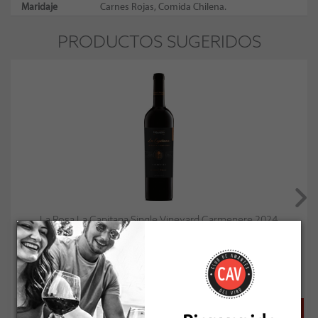
Maridaje
Carnes Rojas, Comida Chilena.
PRODUCTOS SUGERIDOS
La Rosa La Capitana Single Vineyard Carmenere 2024
Socio: $10.341
Normal: $11.490
Stock: 30