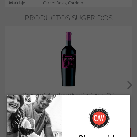
Maridaje
Carnes Rojas, Cordero.
PRODUCTOS SUGERIDOS
Valdivieso Caballo Loco Grand Cru Curico 2022
Socio: $38.961
Normal: $43.290
Stock: 10