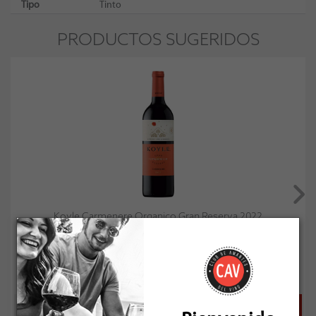
Tipo
Tinto
PRODUCTOS SUGERIDOS
Koyle Carmenere Organico Gran Reserva 2022
Socio: $11.961
Normal: $13.290
Stock: 6