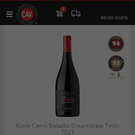
0
INICIAR SESIÓN
94
93
41
Koyle Cerro Basalto Ensamblaje Tinto
2021