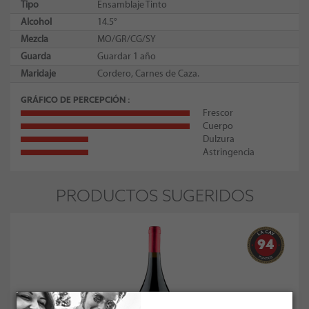
Tipo
Ensamblaje Tinto
Alcohol
14.5°
Mezcla
MO/GR/CG/SY
Guarda
Guardar 1 año
Maridaje
Cordero, Carnes de Caza.
GRÁFICO DE PERCEPCIÓN
Frescor
Cuerpo
Dulzura
Astringencia
PRODUCTOS SUGERIDOS
94