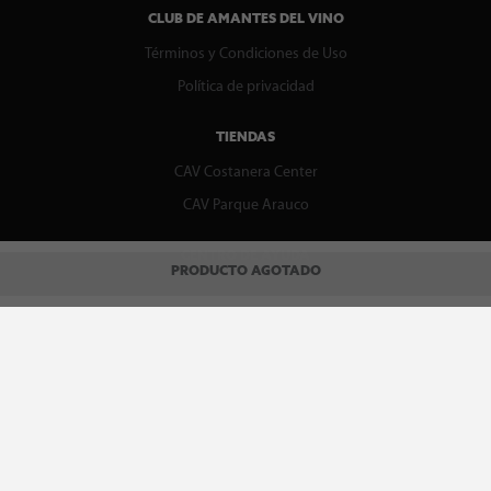
CLUB DE AMANTES DEL VINO
Términos y Condiciones de Uso
Política de privacidad
TIENDAS
CAV Costanera Center
CAV Parque Arauco
CENTRO DE AYUDA
PRODUCTO AGOTADO
Contáctenos
WhatsApp
Preguntas Frecuentes
Recupera tu boleta
REDES SOCIALES