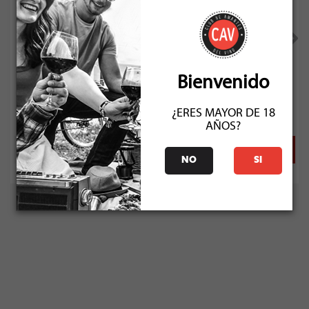
Santa Cruz Tupu 2023
Bienvenido
Socio: $31.491
Normal: $34.990
¿ERES MAYOR DE 18
Stock: 50+
AÑOS?
NO
SI