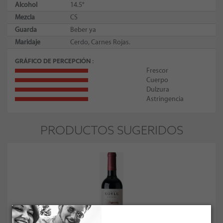
Alcohol
14.5°
Mezcla
CS
Guarda
Beber ya
Maridaje
Cerdo, Carnes Rojas.
GRÁFICO DE PERCEPCIÓN
Frescor
Cuerpo
Dulzura
Astringencia
PRODUCTOS SUGERIDOS