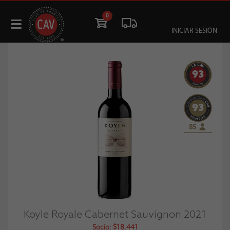
0
INICIAR SESIÓN
93
93
85
Koyle Royale Cabernet Sauvignon 2021
Socio: $18.441