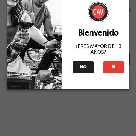
Koyle Royale Cabernet Sauvignon 2019
Bienvenido
Socio: $18.441
Normal: $20.490
Stock: 9
¿ERES MAYOR DE 18
AÑOS?
NO
SI