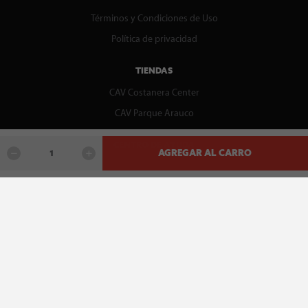
Términos y Condiciones de Uso
Política de privacidad
TIENDAS
CAV Costanera Center
CAV Parque Arauco
CENTRO DE AYUDA
AGREGAR AL CARRO
Contáctenos
WhatsApp
Preguntas Frecuentes
Recupera tu boleta
REDES SOCIALES
facebook