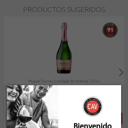
PRODUCTOS SUGERIDOS
91
Miguel Torres Estelado Brut Rose 750cc
Socio: $12.411
Normal: $13.790
Stock: 11
Bienvenido