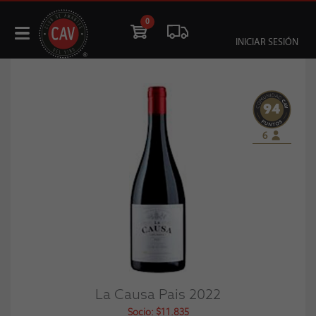
0
INICIAR SESIÓN
94
6
La Causa Pais 2022
Socio: $11.835