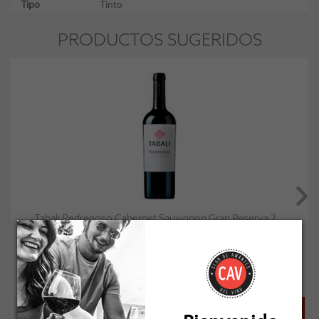
Tipo
Tinto
PRODUCTOS SUGERIDOS
Tabali Pedregoso Cabernet Sauvignon Gran Reserva 2...
Socio: $9.441
Normal: $10.490
Stock: 1