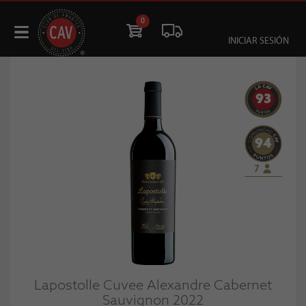
0
INICIAR SESIÓN
93
94
7
Lapostolle Cuvee Alexandre Cabernet
Sauvignon 2022