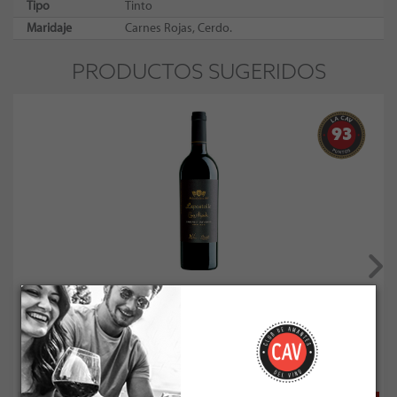
Tipo
Tinto
Maridaje
Carnes Rojas, Cerdo.
PRODUCTOS SUGERIDOS
93
Lapostolle Cuvee Alexandre Cabernet Sauvignon 2023
Socio: $21.510
Normal: $23.900
Stock: 6