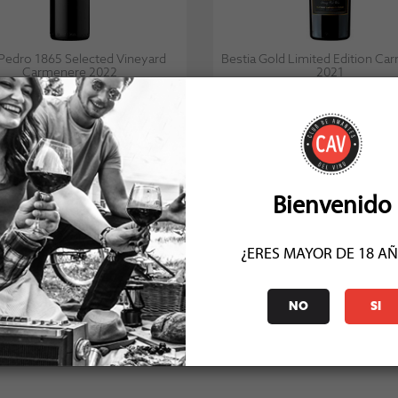
Pedro 1865 Selected Vineyard
Bestia Gold Limited Edition Ca
Carmenere 2022
2021
Socio: $15.291
Socio: $14.391
Normal: $16.990
Normal: $15.990
Stock: 11
Stock: 1
Bienvenido
¿ERES MAYOR DE 18 A
COMENTARIOS (2)
NO
SI