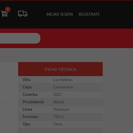
0
INICIAR SESIÓN
REGÍSTRATE
ÓN
LIQUIDACIÓN
SOCIALES
TU EVENTO
FICHA TÉCNICA
Viña
Las Veletas
Cepa
Carmenere
Cosecha
2021
Procedencia
Maule
Línea
Premium
Formato
750 Cc
Tipo
Tinto