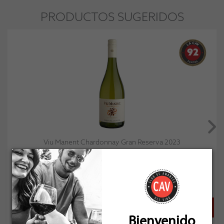
PRODUCTOS SUGERIDOS
92
Viu Manent Chardonnay Gran Reserva 2023
Socio: $9.891
Normal: $10.990
Stock: 4
Bienvenido