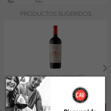
Tipo
Tinto
PRODUCTOS SUGERIDOS
Morande Vitis Unica Carmenere 2023
Socio: $13.491
Normal: $14.990
Stock: 6