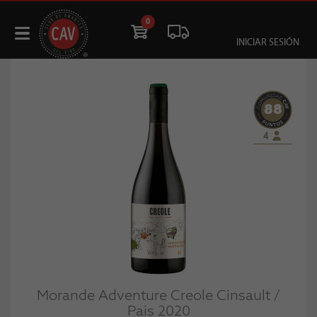
0
INICIAR SESIÓN
88
4
Morande Adventure Creole Cinsault /
Pais 2020