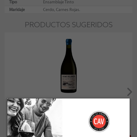
Tipo
Ensamblaje Tinto
Maridaje
Cerdo, Carnes Rojas.
PRODUCTOS SUGERIDOS
Humo Blanco L'atelier Syrah / Viognier 2024
Socio: $17.091
Normal: $18.990
Stock: 9