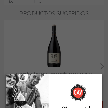
Tipo
Tinto
PRODUCTOS SUGERIDOS
Morande Adventure Despechado Pinot Noir 2022
Socio: $13.851
Normal: $15.390
Stock: 6