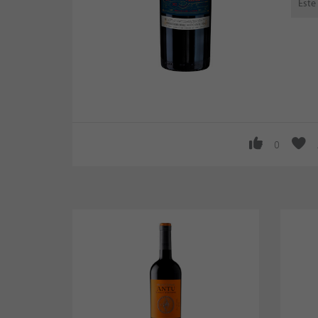
Este
0