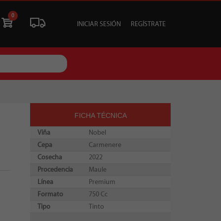
0
INICIAR SESIÓN
REGÍSTRATE
ÓN
LIQUIDACIÓN
SOCIALES
TU EVENTO
FICHA TÉCNICA
Viña
Nobel
Cepa
Carmenere
Cosecha
2022
Procedencia
Maule
Línea
Premium
Formato
750 Cc
Tipo
Tinto