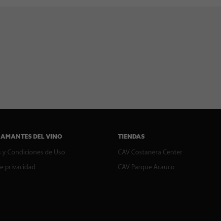
 AMANTES DEL VINO
TIENDAS
 y Condiciones de Uso
CAV Costanera Center
de privacidad
CAV Parque Arauco