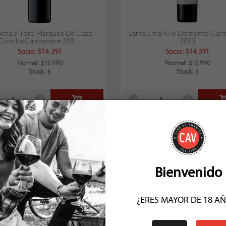
cha y Toro Marques De Casa
Santa Ema 4To Elemento Car
Concha Carmenere 202...
2023
Socio: $14.391
Socio: $14.391
Normal: $15.990
Normal: $15.990
Stock: 6
Stock: 3
COMENTARIOS (4)
Bienvenido
¿ERES MAYOR DE 18 A