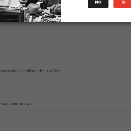
NO
SI
e bourbon, en olor y sabor. Recomendadisimo.
sensación y equilibrio de su acidez
 y con buen cuerpo