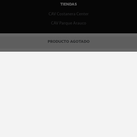
TIENDAS
CAV Costanera Center
CAV Parque Arauco
CENTRO DE AYUDA
PRODUCTO AGOTADO
Contáctenos
WhatsApp
Preguntas Frecuentes
Recupera tu boleta
REDES SOCIALES
facebook
instagram
spotify