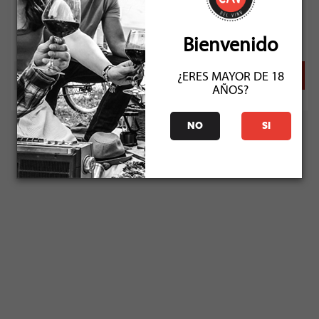
Socio: $90.120
Normal: $90.120
Stock: 50+
Bienvenido
¿ERES MAYOR DE 18
AÑOS?
NO
SI