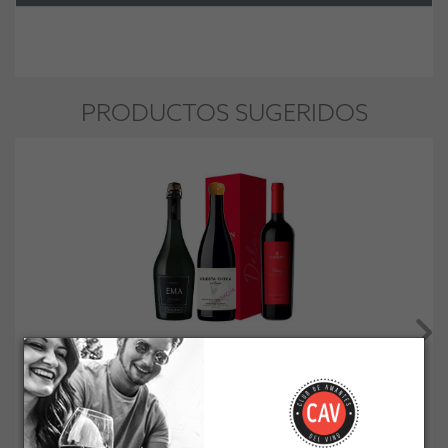
PRODUCTOS SUGERIDOS
Pack Liquidación #5
Socio: $90.530
Normal: $90.530
Stock: 11