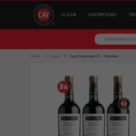
EL CLUB
SUSCRIPCIONES
TIE
OFERTAS
CAV +
GUÍA MESA DE 
DESTACADOS
S
B
Home
Tienda
Pack Escalonado #1 - 3 Botellas