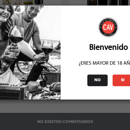
Pack Liquidación #6
Pack Liquidación #1
Socio: $29.020
Socio: $56.470
Normal: $29.020
Normal: $56.470
Stock: 6
Stock: 5
Bienvenido
¿ERES MAYOR DE 18 A
NO
SI
COMENTARIOS (0)
NO EXISTEN COMENTARIOS