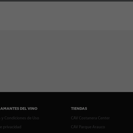
 AMANTES DEL VINO
TIENDAS
 y Condiciones de Uso
CAV Costanera Center
de privacidad
CAV Parque Arauco