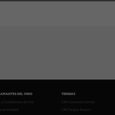
 AMANTES DEL VINO
TIENDAS
 y Condiciones de Uso
CAV Costanera Center
de privacidad
CAV Parque Arauco