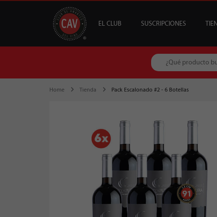
EL CLUB
SUSCRIPCIONES
TIE
OFERTAS
CAV +
GUÍA MESA DE 
DESTACADOS
S
B
Home
Tienda
Pack Escalonado #2 - 6 Botellas