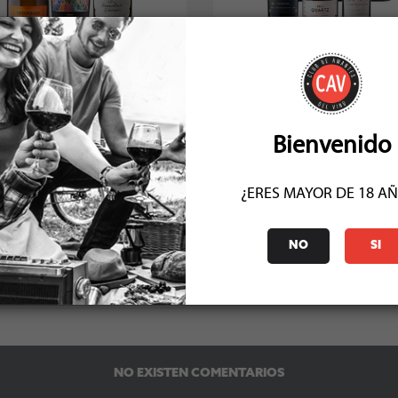
Pack 3 Espumantes
Pack 6 Vinos Variedad
Socio: $27.360
Socio: $124.400
Normal: $27.360
Normal: $124.400
Stock: 43
Stock: 50+
Bienvenido
¿ERES MAYOR DE 18 A
NO
SI
COMENTARIOS (0)
NO EXISTEN COMENTARIOS