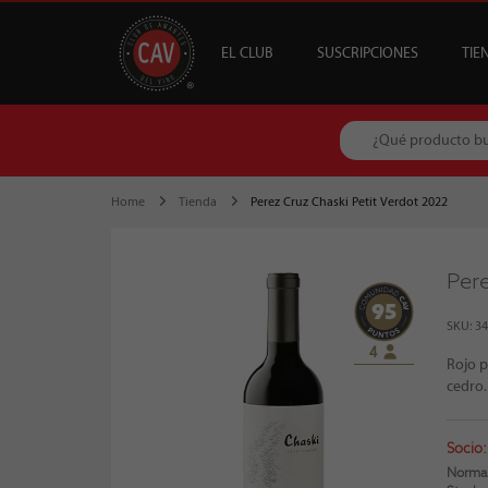
EL CLUB
SUSCRIPCIONES
TIE
OFERTAS
CAV +
GUÍA MESA DE 
DESTACADOS
S
B
Home
Tienda
Perez Cruz Chaski Petit Verdot 2022
Pere
95
SKU: 3
4
Rojo p
cedro.
Socio:
Normal