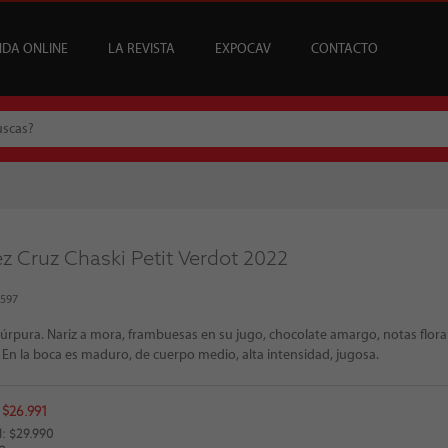
NDA ONLINE
LA REVISTA
EXPOCAV
CONTACTO
CATA
USCRIPCIONES
ENEFICIOS
VINOS
ARTÍCULOS
VINOS DEL MES
SUSCRIPCIONES ÍCONOS
BAR CAV
EDICIONES
EVENTOS
BAJOS Y SIN ALCOHOL
SOMMELIER
REGALAR SUSCRIPCI
MESA DE CATA
z Cruz Chaski Petit Verdot 2022
4597
úrpura. Nariz a mora, frambuesas en su jugo, chocolate amargo, notas flora
 En la boca es maduro, de cuerpo medio, alta intensidad, jugosa.
 $26.991
: $29.990