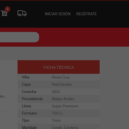
0
INICIAR SESIÓN
REGÍSTRATE
ÓN
LIQUIDACIÓN
SOCIALES
TU EVENTO
FICHA TÉCNICA
Viña
Perez Cruz
Cepa
Petit Verdot
Cosecha
2022
les,
Procedencia
Maipo Andes
Línea
Super Premium
Formato
750 Cc
Tipo
Tinto
Maridaje
Cerdo, Cordero.