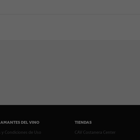
 AMANTES DEL VINO
TIENDAS
 y Condiciones de Uso
CAV Costanera Center