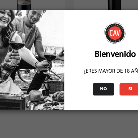
Secreto Origen Petit Verdot 2022
Valdivieso Caballo Loco Gran
Limari 2021
Socio: $28.935
Socio: $38.961
Normal: $32.150
Normal: $43.290
Stock: 50+
Stock: 11
Bienvenido
¿ERES MAYOR DE 18 A
COMENTARIOS (1)
NO
SI