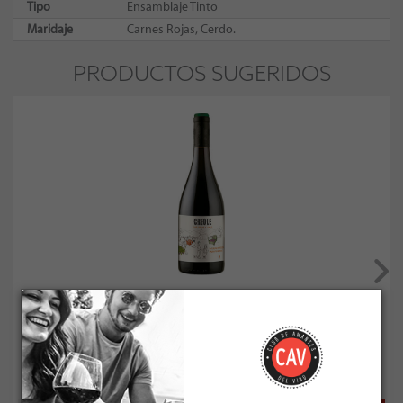
Tipo
Ensamblaje Tinto
Maridaje
Carnes Rojas, Cerdo.
PRODUCTOS SUGERIDOS
Morande Adventure Creole Cinsault / Pais 2020
Socio: $13.851
Normal: $15.390
Stock: 6