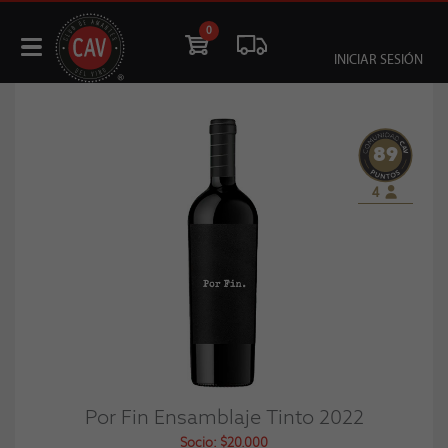
0
INICIAR SESIÓN
89
4
Por Fin Ensamblaje Tinto 2022
Socio: $20.000