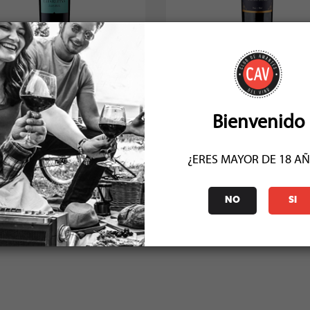
etas Petit Verdot/Cabernet Franc
Cremaschi Furlotti Edicion Lim
2023
Familia 202...
Socio: $10.791
Socio: $11.691
Normal: $11.990
Normal: $12.990
Stock: 21
Stock: 20
Bienvenido
¿ERES MAYOR DE 18 A
COMENTARIOS (1)
NO
SI