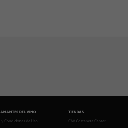
 AMANTES DEL VINO
TIENDAS
 y Condiciones de Uso
CAV Costanera Center