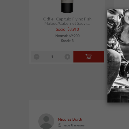
Odfjell Capitulo Flying Fish
Las Vel
Malbec/Cabernet Sauvi...
Socio: $8.910
Normal: $9.900
Stock: 3
Nicolas Biotti
hace 8 meses