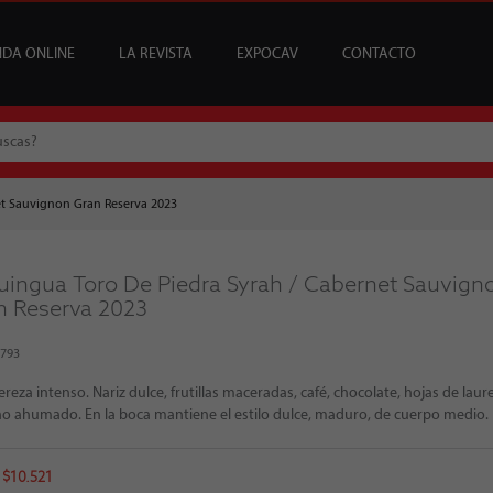
NDA ONLINE
LA REVISTA
EXPOCAV
CONTACTO
CATA
USCRIPCIONES
ENEFICIOS
VINOS
ARTÍCULOS
VINOS DEL MES
SUSCRIPCIONES ÍCONOS
BAR CAV
EDICIONES
EVENTOS
BAJOS Y SIN ALCOHOL
SOMMELIER
REGALAR SUSCRIPCI
MESA DE CATA
et Sauvignon Gran Reserva 2023
uingua Toro De Piedra Syrah / Cabernet Sauvign
n Reserva 2023
4793
ereza intenso. Nariz dulce, frutillas maceradas, café, chocolate, hojas de laure
o ahumado. En la boca mantiene el estilo dulce, maduro, de cuerpo medio.
 $10.521