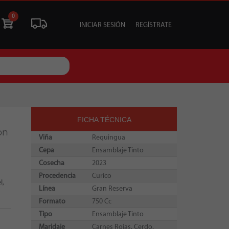
0
INICIAR SESIÓN
REGÍSTRATE
ÓN
LIQUIDACIÓN
SOCIALES
TU EVENTO
FICHA TÉCNICA
on
Viña
Requingua
Cepa
Ensamblaje Tinto
Cosecha
2023
Procedencia
Curico
l,
Línea
Gran Reserva
Formato
750 Cc
Tipo
Ensamblaje Tinto
Maridaje
Carnes Rojas, Cerdo.