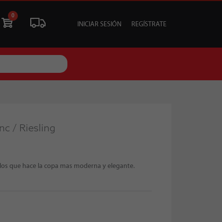
0
INICIAR SESIÓN
REGÍSTRATE
ÓN
LIQUIDACIÓN
SOCIALES
TU EVENTO
c / Riesling
ulos que hace la copa mas moderna y elegante.