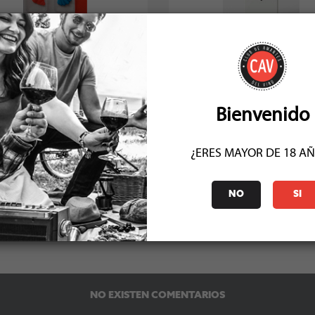
arcadores De Copas 8 Unidades
Termometro Per Vini
Socio: $5.391
Socio: $8.991
Normal: $5.990
Normal: $9.990
Stock: 7
Stock: 22
Bienvenido
¿ERES MAYOR DE 18 A
NO
SI
COMENTARIOS (0)
NO EXISTEN COMENTARIOS