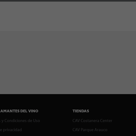
 AMANTES DEL VINO
TIENDAS
 y Condiciones de Uso
CAV Costanera Center
de privacidad
CAV Parque Arauco