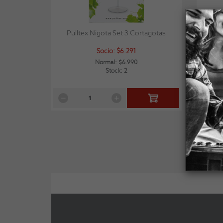
Pulltex Nigota Set 3 Cortagotas
Wine M
Socio: $6.291
Normal: $6.990
Stock: 2