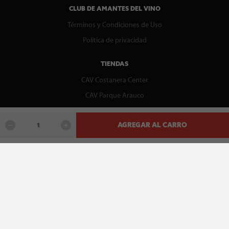
CLUB DE AMANTES DEL VINO
Términos y Condiciones de Uso
Política de privacidad
TIENDAS
CAV Costanera Center
CAV Parque Arauco
CENTRO DE AYUDA
AGREGAR AL CARRO
Contáctenos
WhatsApp
Preguntas Frecuentes
Recupera tu boleta
REDES SOCIALES