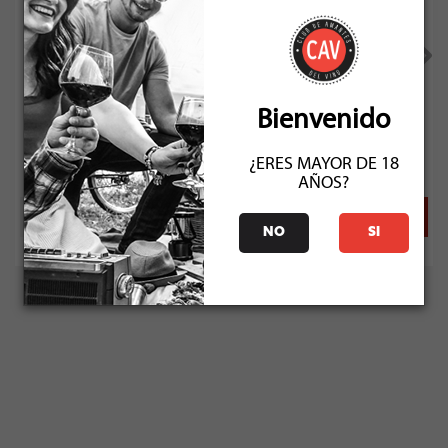
Punti Ferrer Cabernet Sauvignon Reserva 2024
Bienvenido
Socio: $6.291
Normal: $6.990
¿ERES MAYOR DE 18
Stock: 29
AÑOS?
NO
SI