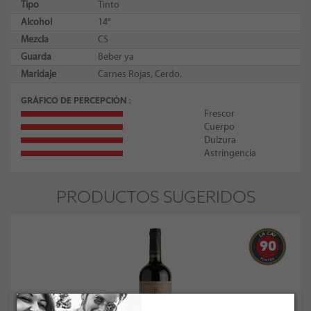
Tipo
Tinto
Alcohol
14°
Mezcla
CS
Guarda
Beber ya
Maridaje
Carnes Rojas, Cerdo.
GRÁFICO DE PERCEPCIÓN
Frescor
Cuerpo
Dulzura
Astringencia
PRODUCTOS SUGERIDOS
90