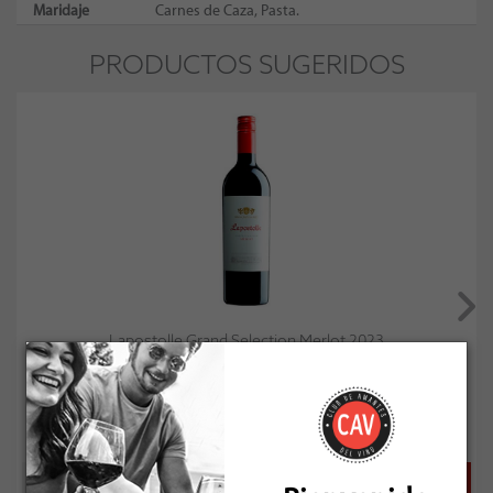
Maridaje
Carnes de Caza, Pasta.
PRODUCTOS SUGERIDOS
Lapostolle Grand Selection Merlot 2023
Socio: $10.305
Normal: $11.450
Stock: 21