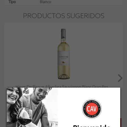
Tipo
Blanco
PRODUCTOS SUGERIDOS
Haras De Pirque Albaclara Sauvignon Blanc Gran Res...
Socio: $9.360
Normal: $10.400
Stock: 36