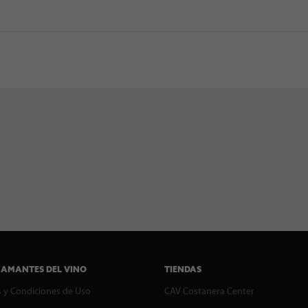
 AMANTES DEL VINO
TIENDAS
 y Condiciones de Uso
CAV Costanera Center