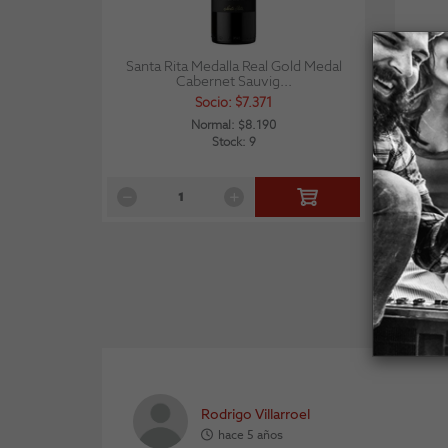
Santa Rita Medalla Real Gold Medal
Sant
Cabernet Sauvig...
Socio: $7.371
Normal: $8.190
Stock: 9
Rodrigo Villarroel
hace 5 años