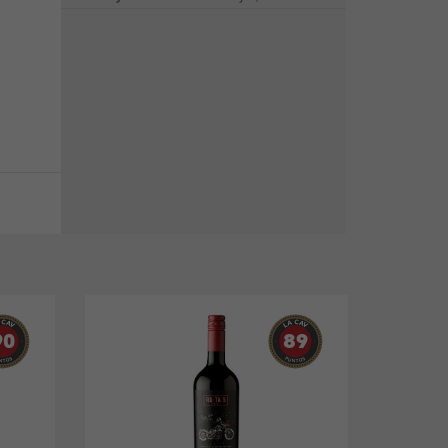
90
89