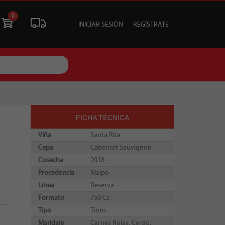
0
INICIAR SESIÓN
REGÍSTRATE
ÓN
LIQUIDACIÓN
SOCIALES
TU EVENTO
FICHA TÉCNICA
Viña
Santa Rita
Cepa
Cabernet Sauvignon
Cosecha
2018
Procedencia
Maipo
Línea
Reserva
Formato
750 Cc
Tipo
Tinto
Maridaje
Carnes Rojas, Cerdo.