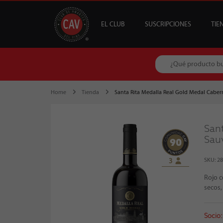
EL CLUB
SUSCRIPCIONES
TIE
OFERTAS
CAV +
GUÍA MESA DE 
DESTACADOS
S
B
Home
Tienda
Santa Rita Medalla Real Gold Medal Cabe
San
Sau
90
SKU: 2
3
Rojo c
secos,
Socio: