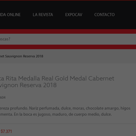
NDA ONLINE
LA REVISTA
EXPOCAV
CONTACTO
CATA
USCRIPCIONES
ENEFICIOS
VINOS
ARTÍCULOS
VINOS DEL MES
SUSCRIPCIONES ÍCONOS
BAR CAV
EDICIONES
EVENTOS
BAJOS Y SIN ALCOHOL
SOMMELIER
REGALAR SUSCRIPCI
MESA DE CATA
rnet Sauvignon Reserva 2018
ta Rita Medalla Real Gold Medal Cabernet
vignon Reserva 2018
8604
ereza profundo. Nariz perfumada, dulce, moras, chocolate amargo, higos
 menta. En la boca es jugoso, maduro, de cuerpo medio, dulce.
 $7.371