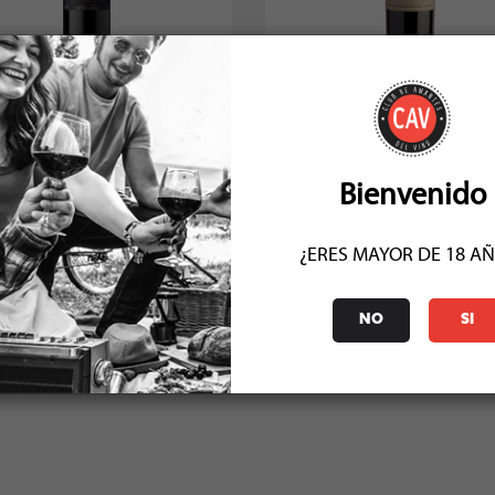
a Rita Medalla Real Gold Medal
Punti Ferrer Cabernet Sauv
Cabernet Sauvig...
Reserva 2024
Socio: $7.371
Socio: $6.291
Normal: $8.190
Normal: $6.990
Stock: 6
Stock: 29
Bienvenido
¿ERES MAYOR DE 18 A
COMENTARIOS (1)
NO
SI