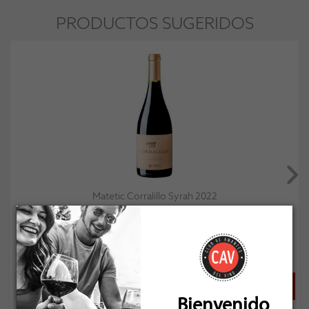
PRODUCTOS SUGERIDOS
Matetic Corralillo Syrah 2022
Socio: $18.621
Normal: $20.690
Stock: 4
Bienvenido