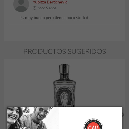
Yubitza Bertichevic
hace 5 años
Es muy bueno pero tienen poco stock :(
PRODUCTOS SUGERIDOS
Tequila Herradura Ultra 750cc