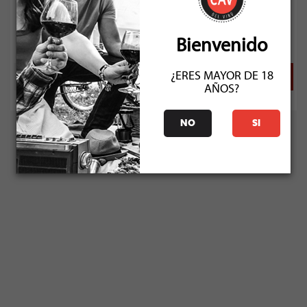
Socio: $47.241
Normal: $52.490
Bienvenido
Stock: 10
¿ERES MAYOR DE 18
AÑOS?
NO
SI