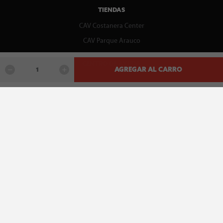
TIENDAS
CAV Costanera Center
CAV Parque Arauco
CENTRO DE AYUDA
AGREGAR AL CARRO
Contáctenos
WhatsApp
Preguntas Frecuentes
Recupera tu boleta
REDES SOCIALES
facebook
instagram
spotify