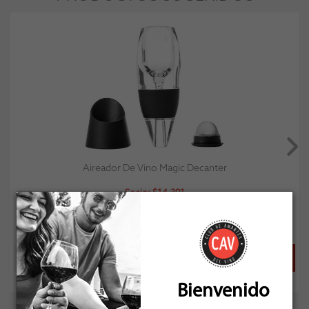
Aireador De Vino Magic Decanter
Socio: $14.391
Normal: $15.990
Stock: 14
Bienvenido