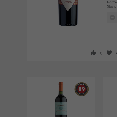
Normal
Stock:
0
89