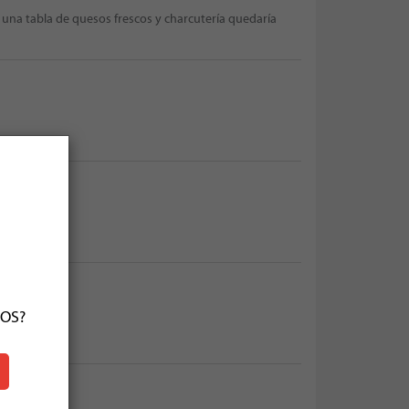
 una tabla de quesos frescos y charcutería quedaría
ÑOS?