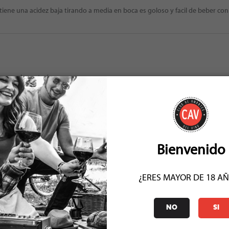
iene una acidez baja tirando a media en boca es goloso y facil de beber con
os y charcutería
ero agradable especial para acompañar un picoteo de comida china
Bienvenido
¿ERES MAYOR DE 18 A
NO
SI