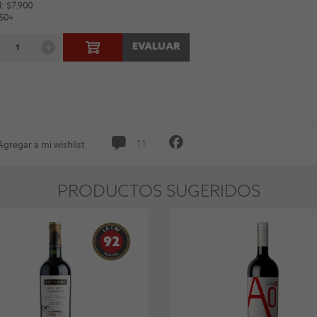
: $7.900
 50+
EVALUAR
Agregar a mi wishlist
11
PRODUCTOS SUGERIDOS
92