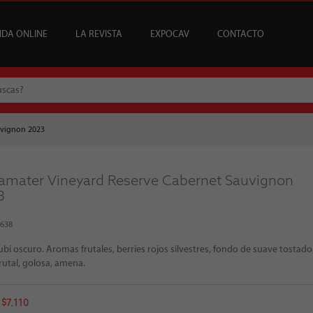
NDA ONLINE
LA REVISTA
EXPOCAV
CONTACTO
CATA
USCRIPCIONES
ENEFICIOS
VINOS
ARTÍCULOS
VINOS DEL MES
SUSCRIPCIONES ÍCONOS
BAR CAV
EDICIONES
EVENTOS
BAJOS Y SIN ALCOHOL
SOMMELIER
REGALAR SUSCRIPCI
MESA DE CATA
uvignon 2023
ramater Vineyard Reserve Cabernet Sauvignon
3
4638
ubí oscuro. Aromas frutales, berries rojos silvestres, fondo de suave tostado
rutal, golosa, amena.
 $7.110