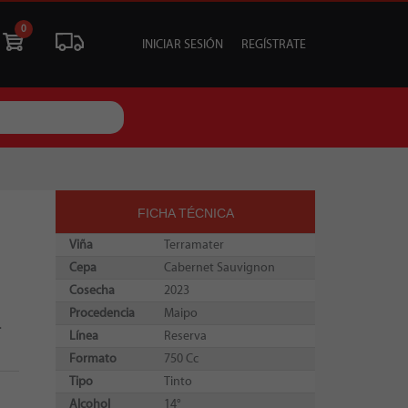
0
INICIAR SESIÓN
REGÍSTRATE
ÓN
LIQUIDACIÓN
SOCIALES
TU EVENTO
FICHA TÉCNICA
Viña
Terramater
Cepa
Cabernet Sauvignon
Cosecha
2023
Procedencia
Maipo
.
Línea
Reserva
Formato
750 Cc
Tipo
Tinto
Alcohol
14°