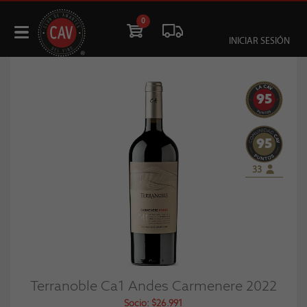
0
INICIAR SESIÓN
95
95
33
Terranoble Ca1 Andes Carmenere 2022
Socio: $26.991