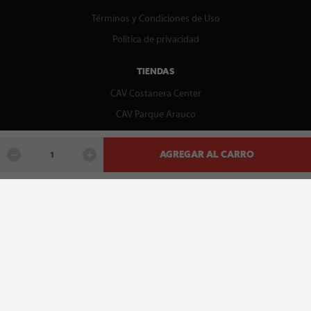
Términos y Condiciones de Uso
Política de privacidad
TIENDAS
CAV Costanera Center
CAV Parque Arauco
CENTRO DE AYUDA
AGREGAR AL CARRO
Contáctenos
WhatsApp
Preguntas Frecuentes
Recupera tu boleta
REDES SOCIALES
facebook