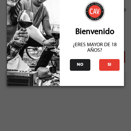
Montes Alpha Special Cuvee Carmenere 2022
Bienvenido
Socio: $26.541
Normal: $29.490
Stock: 2
¿ERES MAYOR DE 18
AÑOS?
NO
SI