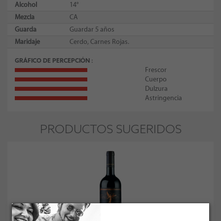
Alcohol
14°
Mezcla
CA
Guarda
Guardar 5 años
Maridaje
Cerdo, Carnes Rojas.
GRÁFICO DE PERCEPCIÓN
Frescor
Cuerpo
Dulzura
Astringencia
PRODUCTOS SUGERIDOS