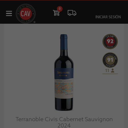
0
INICIAR SESIÓN
92
91
11
Terranoble Civis Cabernet Sauvignon
2024