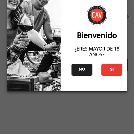
Casas Patronales Cabernet Sauvignon Gran Reserva 2...
Bienvenido
Socio: $9.891
Normal: $10.990
¿ERES MAYOR DE 18
Stock: 4
AÑOS?
NO
SI