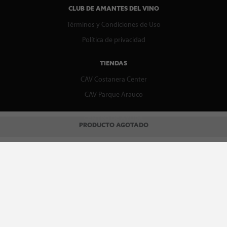
CLUB DE AMANTES DEL VINO
Términos y Condiciones de Uso
Política de privacidad
TIENDAS
CAV Costanera Center
CAV Parque Arauco
CENTRO DE AYUDA
PRODUCTO AGOTADO
Contáctenos
WhatsApp
Preguntas Frecuentes
Recupera tu boleta
REDES SOCIALES