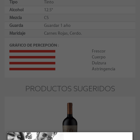
Tipo
Tinto
Alcohol
12.5°
Mezcla
CS
Guarda
Guardar 1 año
Maridaje
Carnes Rojas, Cerdo.
GRÁFICO DE PERCEPCIÓN
Frescor
Cuerpo
Dulzura
Astringencia
PRODUCTOS SUGERIDOS