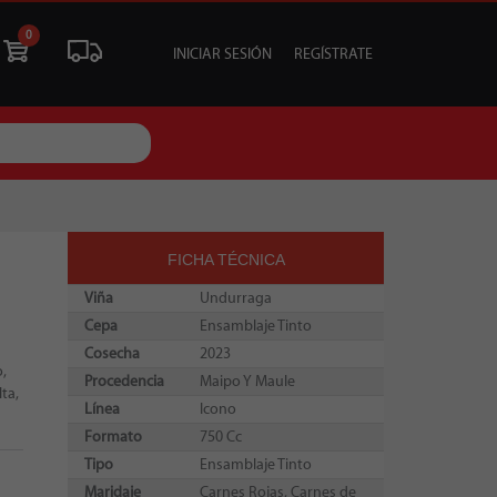
0
INICIAR SESIÓN
REGÍSTRATE
ÓN
LIQUIDACIÓN
SOCIALES
TU EVENTO
FICHA TÉCNICA
Viña
Undurraga
Cepa
Ensamblaje Tinto
Cosecha
2023
o,
Procedencia
Maipo Y Maule
ta,
Línea
Icono
Formato
750 Cc
Tipo
Ensamblaje Tinto
Maridaje
Carnes Rojas, Carnes de