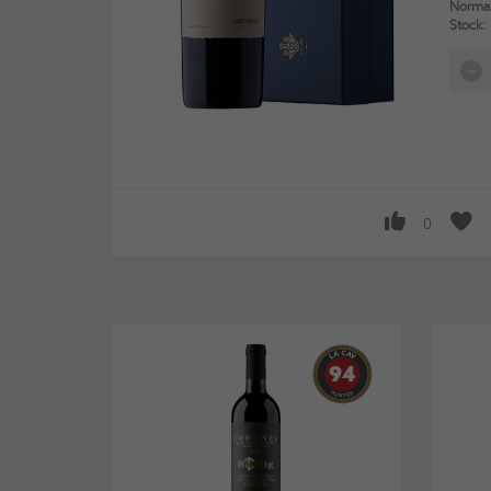
Normal
Stock:
0
94