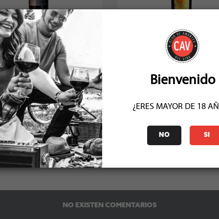
olen Tez Ensamblaje Tinto 2011
Pargua Ensamblaje Tinto 2
Socio: $179.100
Socio: $87.300
Normal: $199.000
Normal: $97.000
Stock: 3
Stock: 7
Bienvenido
¿ERES MAYOR DE 18 A
NO
SI
COMENTARIOS (0)
NO EXISTEN COMENTARIOS