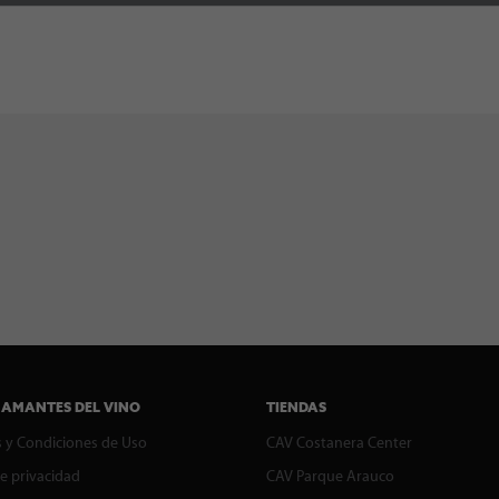
 AMANTES DEL VINO
TIENDAS
 y Condiciones de Uso
CAV Costanera Center
de privacidad
CAV Parque Arauco