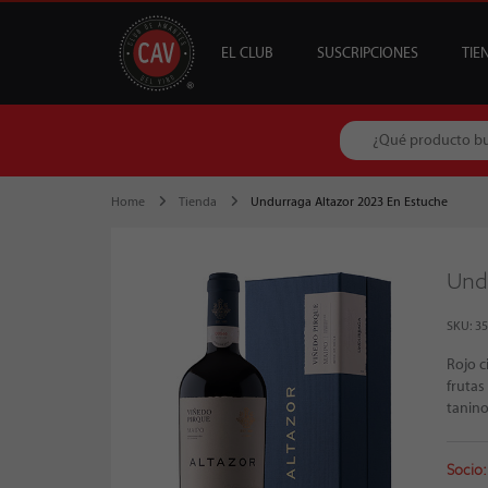
EL CLUB
SUSCRIPCIONES
TIE
OFERTAS
CAV +
GUÍA MESA DE 
DESTACADOS
S
B
Home
Tienda
Undurraga Altazor 2023 En Estuche
Und
SKU: 3
Rojo c
frutas
tanino
Socio