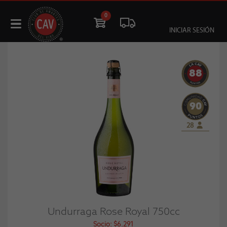
0
INICIAR SESIÓN
88
90
28
Undurraga Rose Royal 750cc
Socio: $6.291