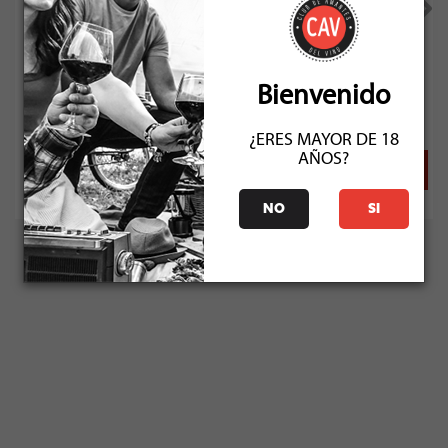
Paso Drake Pinot Noir Reserva 2024
Socio: $5.391
Bienvenido
Normal: $5.990
Stock: 50+
¿ERES MAYOR DE 18
AÑOS?
NO
SI