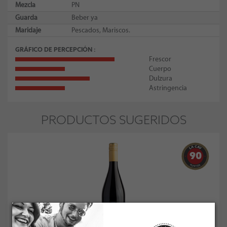
Mezcla
PN
Guarda
Beber ya
Maridaje
Pescados, Mariscos.
GRÁFICO DE PERCEPCIÓN
Frescor
Cuerpo
Dulzura
Astringencia
PRODUCTOS SUGERIDOS
90