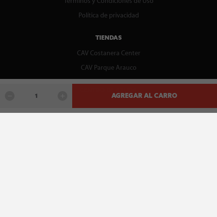
Términos y Condiciones de Uso
Política de privacidad
TIENDAS
CAV Costanera Center
CAV Parque Arauco
CENTRO DE AYUDA
AGREGAR AL CARRO
Contáctenos
WhatsApp
Preguntas Frecuentes
Recupera tu boleta
REDES SOCIALES
facebook