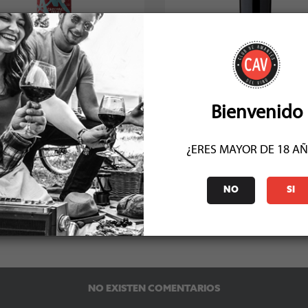
 & Mochi Am Cabernet Franc 2021
Valdivieso Single Vineyard Ca
Franc 2017
Socio: $16.200
Socio: $14.391
Normal: $18.000
Normal: $15.990
Stock: 50+
Stock: 2
Bienvenido
¿ERES MAYOR DE 18 A
NO
SI
COMENTARIOS (0)
NO EXISTEN COMENTARIOS