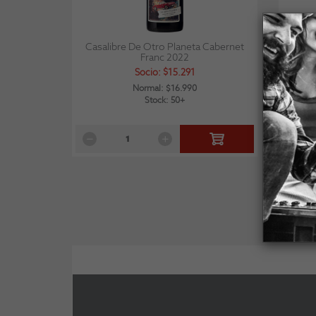
Casalibre De Otro Planeta Cabernet
Attilio
Franc 2022
Socio: $15.291
Normal: $16.990
Stock: 50+