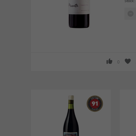
Stock:
0
91