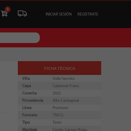
0
INICIAR SESIÓN
REGÍSTRATE
ÓN
LIQUIDACIÓN
SOCIALES
TU EVENTO
FICHA TÉCNICA
Viña
Valle Secreto
Cepa
Cabernet Franc
Cosecha
2022
Procedencia
Alto Cachapoal
Línea
Premium
Formato
750 Cc
Tipo
Tinto
Maridaje
Cerdo, Carnes Rojas.