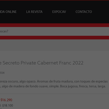
NDA ONLINE
LA REVISTA
EXPOCAV
CONTACTO
CATA
USCRIPCIONES
ENEFICIOS
VINOS
ARTÍCULOS
VINOS DEL MES
SUSCRIPCIONES ÍCONOS
BAR CAV
EDICIONES
EVENTOS
BAJOS Y SIN ALCOHOL
SOMMELIER
REGALAR SUSCRIPCI
MESA DE CATA
e Secreto Private Cabernet Franc 2022
3554
ereza oscuro, algo opaco. Aromas de fruta madura, con toques de especias
, algo de madera de fondo suave, simple. Boca jugosa, fresca, tersa, larga.
: $16.290
: $18.100