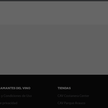
 AMANTES DEL VINO
TIENDAS
 y Condiciones de Uso
CAV Costanera Center
de privacidad
CAV Parque Arauco