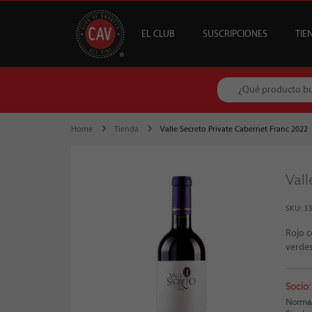
EL CLUB
SUSCRIPCIONES
TIE
OFERTAS
CAV +
GUÍA MESA DE 
DESTACADOS
S
B
Home
Tienda
Valle Secreto Private Cabernet Franc 2022
Vall
SKU: 3
Rojo c
verdes
Socio
Normal