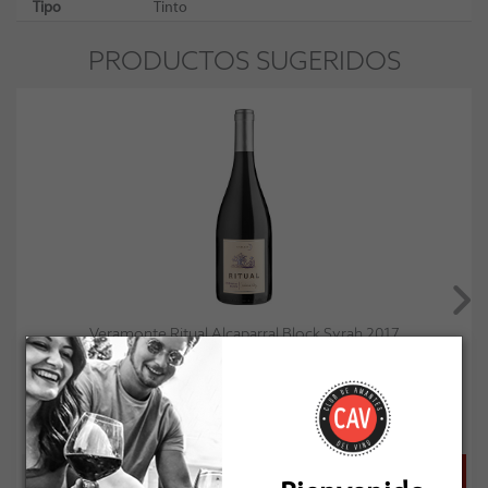
Tipo
Tinto
PRODUCTOS SUGERIDOS
Veramonte Ritual Alcaparral Block Syrah 2017
Socio: $31.491
Normal: $34.990
Stock: 3