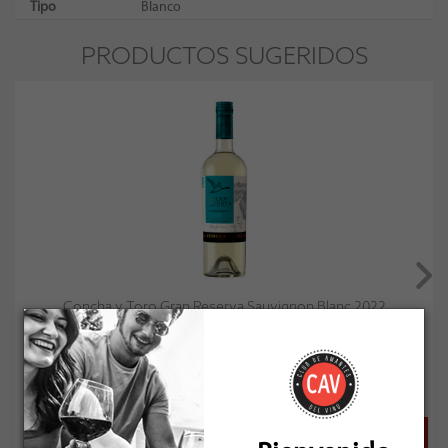
Tipo
Blanco
PRODUCTOS SUGERIDOS
Concha y Toro Gran Reserva Sauvignon Blanc 2022
Socio: $9.891
Normal: $10.990
Stock: 12