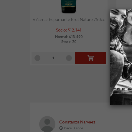
Viñamar Espumante Brut Nature 750cc
Viña
Socio: $12.141
Normal: $13.490
Stock: 20
Constanza Narvaez
hace 3 años