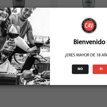
mar Zero Espumante Moscatel
Viñamar Ice Sweet 750c
750cc
Socio: $8.091
Socio: $9.891
Normal: $8.990
Normal: $10.990
Stock: 4
Stock: 36
Bienvenido
¿ERES MAYOR DE 18 A
COMENTARIOS (1)
NO
SI