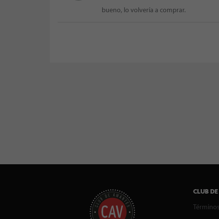
bueno, lo volvería a comprar.
CLUB DE
Términos