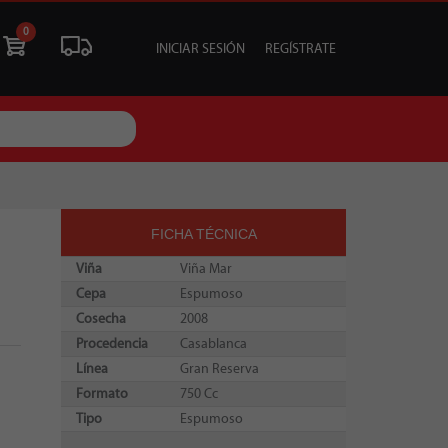
0
INICIAR SESIÓN
REGÍSTRATE
ÓN
LIQUIDACIÓN
SOCIALES
TU EVENTO
FICHA TÉCNICA
Viña
Viña Mar
Cepa
Espumoso
Cosecha
2008
Procedencia
Casablanca
Línea
Gran Reserva
Formato
750 Cc
Tipo
Espumoso