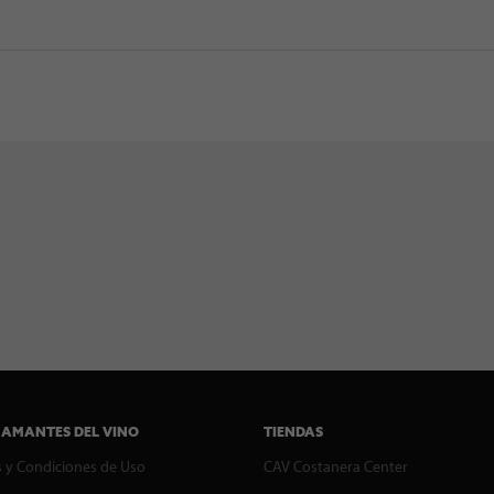
 AMANTES DEL VINO
TIENDAS
 y Condiciones de Uso
CAV Costanera Center