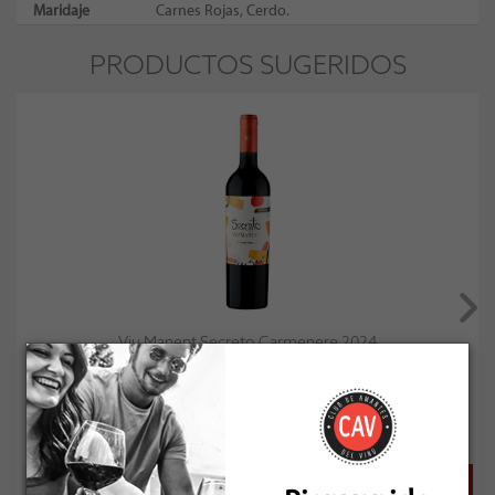
Maridaje
Carnes Rojas, Cerdo.
PRODUCTOS SUGERIDOS
Viu Manent Secreto Carmenere 2024
Socio: $10.791
Normal: $11.990
Stock: 3