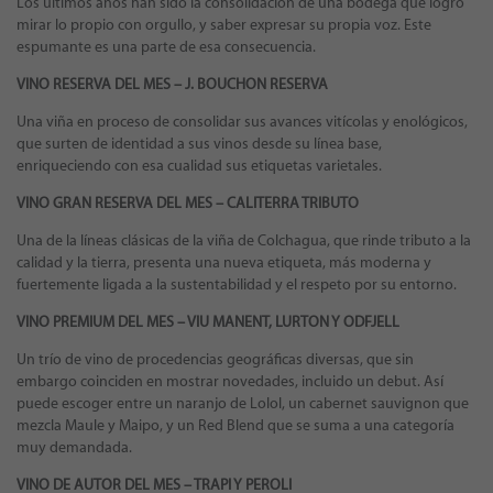
Los últimos años han sido la consolidación de una bodega que logró
mirar lo propio con orgullo, y saber expresar su propia voz. Este
espumante es una parte de esa consecuencia.
VINO RESERVA DEL MES –
J. BOUCHON RESERVA
Una viña en proceso de consolidar sus avances vitícolas y enológicos,
que surten de identidad a sus vinos desde su línea base,
enriqueciendo con esa cualidad sus etiquetas varietales.
VINO GRAN RESERVA DEL MES – CALITERRA TRIBUTO
Una de la líneas clásicas de la viña de Colchagua, que rinde tributo a la
calidad y la tierra, presenta una nueva etiqueta, más moderna y
fuertemente ligada a la sustentabilidad y el respeto por su entorno.
VINO PREMIUM DEL MES – VIU MANENT, LURTON Y ODFJELL
Un trío de vino de procedencias geográficas diversas, que sin
embargo coinciden en mostrar novedades, incluido un debut. Así
puede escoger entre un naranjo de Lolol, un cabernet sauvignon que
mezcla Maule y Maipo, y un Red Blend que se suma a una categoría
muy demandada.
VINO DE AUTOR DEL MES – TRAPI Y PEROLI