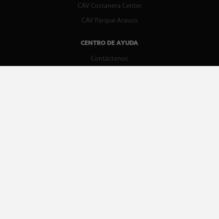
CAV Costanera Center
CAV Parque Arauco
CENTRO DE AYUDA
Contáctenos
WhatsApp
Preguntas Frecuentes
Recupera tu boleta
REDES SOCIALES
facebook
instagram
spotify
MEDIOS DE PAGO