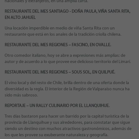
nacionales y extranjeros, en una amplia carta.
RESTAURANTE DEL MES SANTIAGO -
DOÑA PAULA, VIÑA SANTA RITA,
EN ALTO JAHUEL
Una locación imperdible en medio de viña Santa Rita con un
restaurante que está en los anales de la tradición criolla chilena.
RESTAURANTE DEL MES REGIONES – FASCINO, EN OVALLE.
Otro comedor italiano, hoy se abre a expresiones más amplias: de
autor y de acuerdo a lo que provee ese delicioso territorio del Limarí.
RESTAURANTE DEL MES REGIONES –
SOUS SOL, EN QUILPUÉ.
El vino local y del resto de Chile, brilla dentro de una oferta donde la
diversidad es la regla. El interior de la Región de Valparaíso nunca ha
sido más sabroso.
REPORTAJE –
UN RALLY CULINARIO POR EL LLANQUIHUE.
Tres días bastaron para hacer un barrido por la capital turística de la
provincia de Llanquihue y sus alrededores, para constatar que sigue
siendo un destino con muchos atractivos gastronómicos, además de
los que les provee su exuberante naturaleza y geografía.