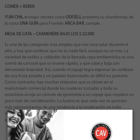
COMER + BEBER
YUM CHA,
el mejor secreto crece
ODFJELL
presenta su chardonnay de
la costa
UNA GUÍA
para Franklin
ARCA BAR
, cumple.
MESA DE CATA – CARMENÈRE BAJO LOS $ 22.000
Es una de las categorías más amplias que nos toca catar durante el
año, y hay que confesar que no es nada fácil, aunque no se crea. La
variedad de estilos y calidades de la llamada cepa emblemática es una
suerte de carrusel que se mueve rápido, y que sube y baja con
demasiada liviandad. Así, cuando el cepaje logra expresar las sutilezas
de una fruta amable y un paladar balanceado, es difícil no quererlo.
Como contraste, hay muchas etiquetas que se sitúan en el
mainstream comercial donde las maderas tostadas y toda su
estantería arroja un cúmulo de ignominia a un cepaje que requiere un
poco más de consideración. Lo bueno es que cada vez se aprecian
más representantes de una tendencia a la moderación en todo
sentido, que favorece una expresión del carmenère que es siempre
particular y bienvenida.
← VOLVER A LAS EDICIONES