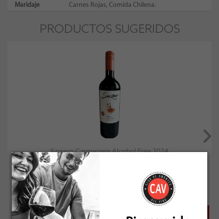
Maridaje
Carnes Rojas, Comida Chilena.
PRODUCTOS SUGERIDOS
Sinzero Carmenere Alcohol Free 2024
Socio: $6.921
Normal: $7.690
Stock: 10