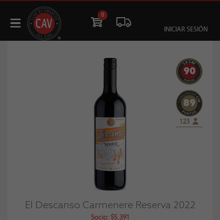
0
INICIAR SESIÓN
90
89
123
El Descanso Carmenere Reserva 2022
Socio: $5.391