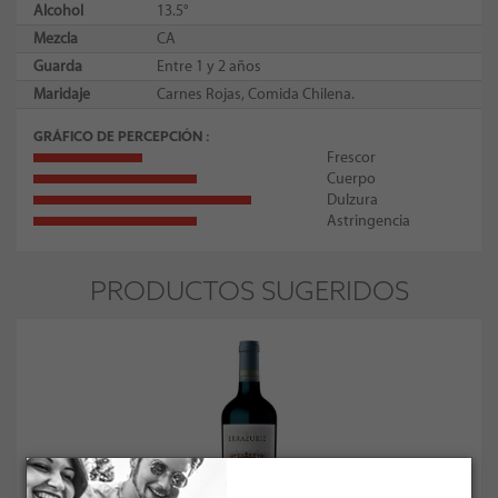
Alcohol
13.5°
Mezcla
CA
Guarda
Entre 1 y 2 años
Maridaje
Carnes Rojas, Comida Chilena.
GRÁFICO DE PERCEPCIÓN
Frescor
Cuerpo
Dulzura
Astringencia
PRODUCTOS SUGERIDOS