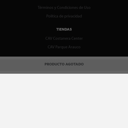
Términos y Condiciones de Uso
Política de privacidad
TIENDAS
CAV Costanera Center
CAV Parque Arauco
CENTRO DE AYUDA
PRODUCTO AGOTADO
Contáctenos
WhatsApp
Preguntas Frecuentes
Recupera tu boleta
REDES SOCIALES
facebook