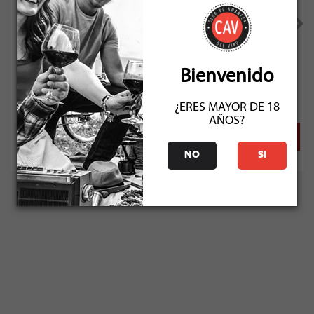
Errazuriz Estate Reserva Carmenere 2024
Bienvenido
Socio: $7.191
Normal: $7.990
Stock: 6
¿ERES MAYOR DE 18
AÑOS?
NO
SI