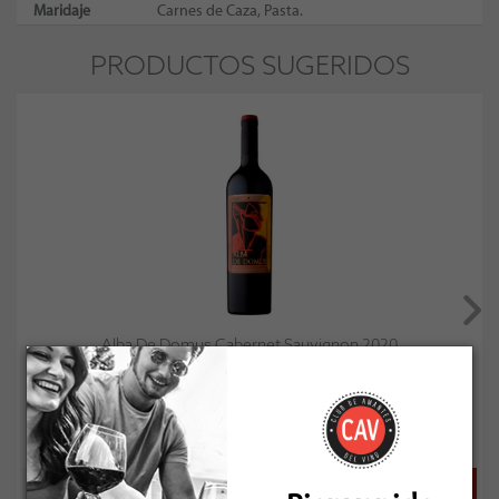
Maridaje
Carnes de Caza, Pasta.
PRODUCTOS SUGERIDOS
Alba De Domus Cabernet Sauvignon 2020
Socio: $67.500
Normal: $75.000
Stock: 14