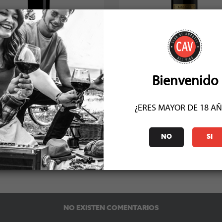
is Lurton Gran Lurton Cabernet
Tarapaca Etiqueta Dorada Ca
Sauvignon 202...
Sauvignon 2023
Socio: $53.091
Socio: $44.991
Normal: $58.990
Normal: $49.990
Stock: 16
Stock: 5
Bienvenido
¿ERES MAYOR DE 18 A
NO
SI
COMENTARIOS (0)
NO EXISTEN COMENTARIOS