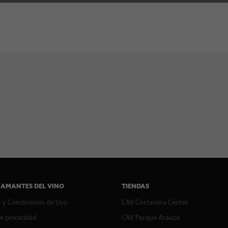
 AMANTES DEL VINO
TIENDAS
 y Condiciones de Uso
CAV Costanera Center
de privacidad
CAV Parque Arauco