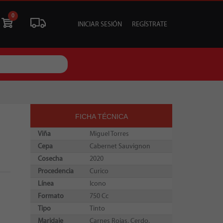
0
INICIAR SESIÓN
REGÍSTRATE
ÓN
LIQUIDACIÓN
SOCIALES
TU EVENTO
FICHA TÉCNICA
Viña
Miguel Torres
Cepa
Cabernet Sauvignon
Cosecha
2020
Procedencia
Curico
Línea
Icono
Formato
750 Cc
Tipo
Tinto
Maridaje
Carnes Rojas, Cerdo.