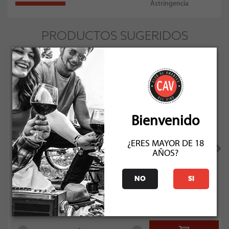
Astringencia
PRODUCTOS SUGERIDOS
Bienvenido
¿ERES MAYOR DE 18
AÑOS?
Valle Secreto Origen Cabernet Sauvignon 2022
NO
SI
Socio: $28.935
Normal: $32.150
Stock: 11