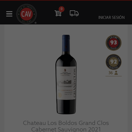
0
INICIAR SESIÓN
93
92
36
Chateau Los Boldos Grand Clos
Cabernet Sauvignon 2021