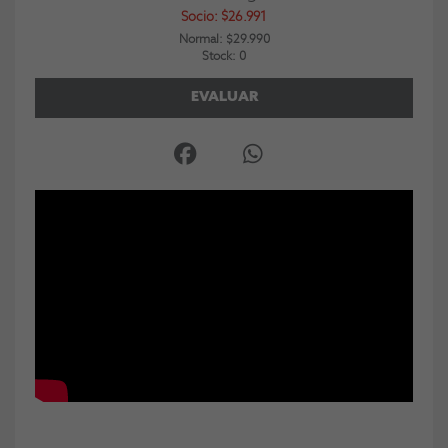
Socio: $26.991
Normal: $29.990
Stock: 0
EVALUAR