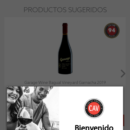
PRODUCTOS SUGERIDOS
94
Garage Wine Bagual Vineyard Garnacha 2019
Socio: $31.491
Normal: $34.990
Stock: 14
Bienvenido