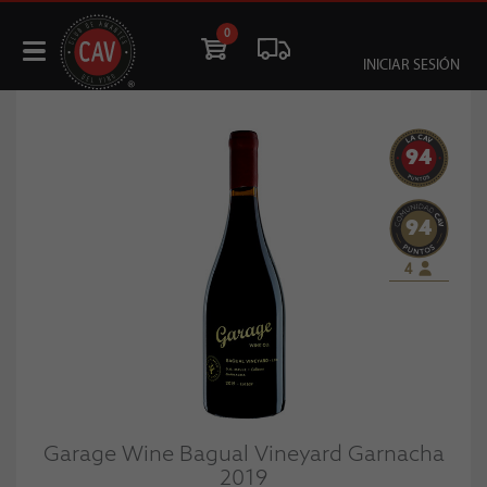
0
INICIAR SESIÓN
94
94
4
Garage Wine Bagual Vineyard Garnacha
2019