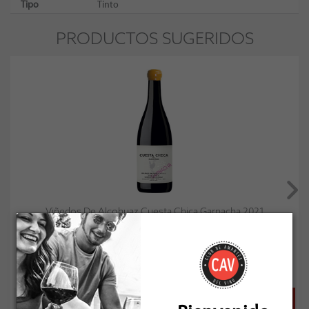
Tipo
Tinto
PRODUCTOS SUGERIDOS
Viñedos De Alcohuaz Cuesta Chica Garnacha 2021
Socio: $31.995
Normal: $35.550
Stock: 1