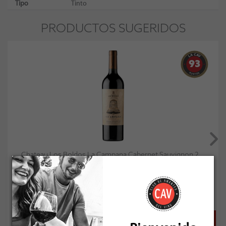
Tipo
Tinto
PRODUCTOS SUGERIDOS
93
Chateau Los Boldos La Campana Cabernet Sauvignon 2...
Socio: $19.791
Normal: $21.990
Stock: 12