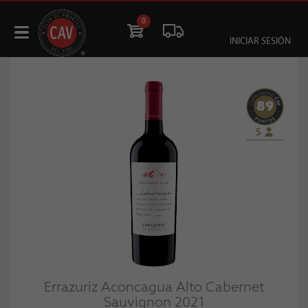
0
INICIAR SESIÓN
89
5
Errazuriz Aconcagua Alto Cabernet
Sauvignon 2021